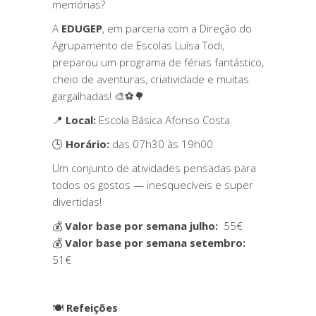
memórias?
A
EDUGEP
, em parceria com a Direção do
Agrupamento de Escolas Luísa Todi,
preparou um programa de férias fantástico,
cheio de aventuras, criatividade e muitas
gargalhadas! 🎨⚽🌳
📍
Local:
Escola Básica Afonso Costa
🕒
Horário:
das 07h30 às 19h00
Um conjunto de atividades pensadas para
todos os gostos — inesquecíveis e super
divertidas!
💰
Valor base por semana julho:
55€
💰
Valor base por semana setembro:
51€
🍽️
Refeições